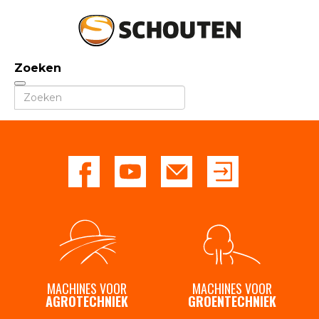
Zoeken
Agrotechniek
Groentechniek
Onderdelen en service
Occasions
Over schouten
Nieuws
MACHINES VOOR
MACHINES VOOR
AGROTECHNIEK
GROENTECHNIEK
Dealers