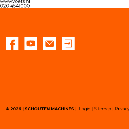
www.voets.nl
020 4541000
Dealers
Contact
© 2026 | SCHOUTEN MACHINES
|
Login
|
Sitemap
|
Privac