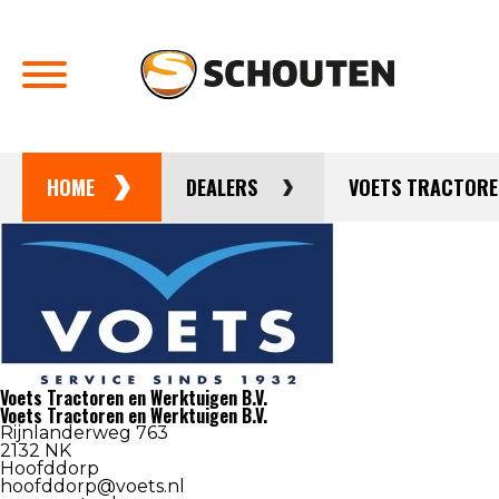
HOME
DEALERS
VOETS TRACTOREN
Agrotechniek
Groentechniek
Onderdelen en service
Occasions
Voets Tractoren en Werktuigen B.V.
Voets Tractoren en Werktuigen B.V.
Over schouten
Rijnlanderweg 763
2132 NK
Hoofddorp
Nieuws
hoofddorp@voets.nl