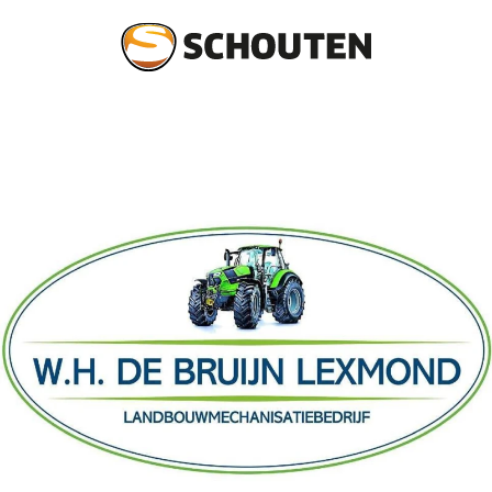
Agrotechniek
Groentechniek
Onderdelen en service
Occasions
Over schouten
Nieuws
Dealers