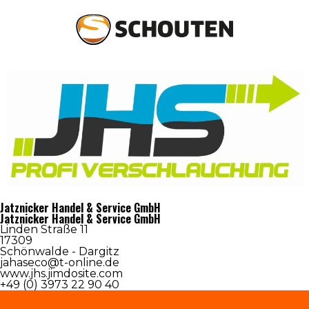
Agrotechniek
Groentechniek
Onderdelen en service
Occasions
Jatznicker Handel & Service GmbH
Jatznicker Handel & Service GmbH
Over schouten
Linden Straße 11
17309
Schönwalde - Dargitz
Nieuws
jahaseco@t-online.de
www.jhs.jimdosite.com
+49 (0) 3973 22 90 40
Dealers