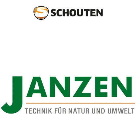
Agrotechniek
Groentechniek
Onderdelen en service
Occasions
Over schouten
Nieuws
Dealers