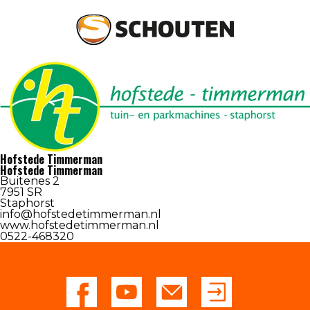
Agrotechniek
Groentechniek
Hofstede Timmerman
Onderdelen en service
Hofstede Timmerman
Buitenes 2
7951 SR
Occasions
Staphorst
info@hofstedetimmerman.nl
www.hofstedetimmerman.nl
Over schouten
0522-468320
Nieuws
Dealers