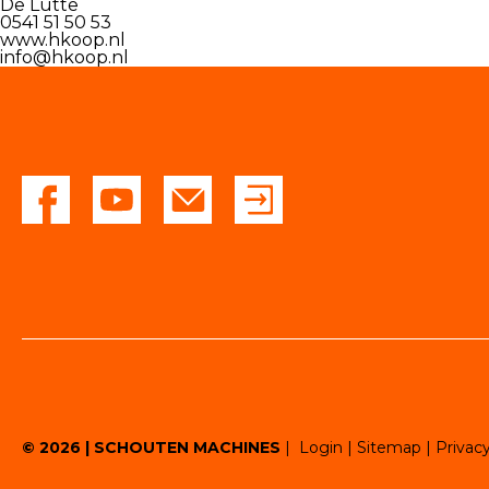
De Lutte
0541 51 50 53
Dealers
www.hkoop.nl
info@hkoop.nl
Contact
© 2026 | SCHOUTEN MACHINES
|
Login
|
Sitemap
|
Privac