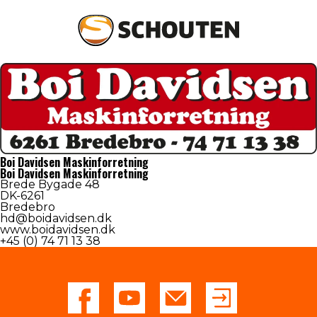
Agrotechniek
Groentechniek
Boi Davidsen Maskinforretning
Onderdelen en service
Boi Davidsen Maskinforretning
Brede Bygade 48
DK-6261
Occasions
Bredebro
hd@boidavidsen.dk
www.boidavidsen.dk
Over schouten
+45 (0) 74 71 13 38
Nieuws
Dealers