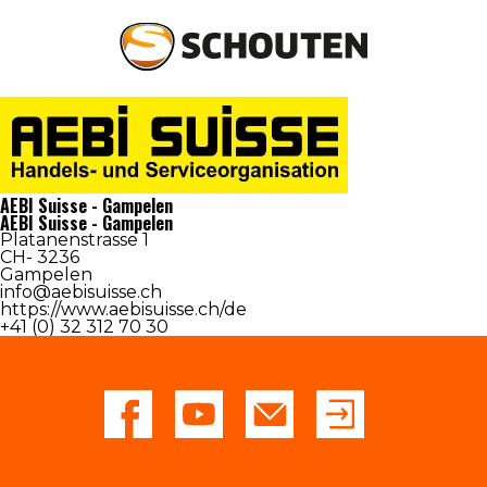
Agrotechniek
Groentechniek
AEBI Suisse - Gampelen
AEBI Suisse - Gampelen
Platanenstrasse 1
Onderdelen en service
CH- 3236
Gampelen
info@aebisuisse.ch
Occasions
https://www.aebisuisse.ch/de
+41 (0) 32 312 70 30
Over schouten
Nieuws
Dealers